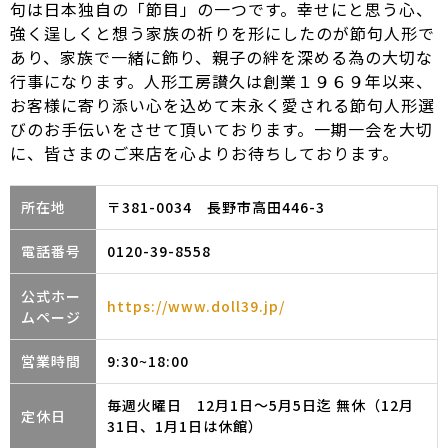
句は日本独自の「節目」の一つです。幸せにと思う心、
強く逞しくと想う家族の祈りを形にしたのが節句人形で
あり、家族で一緒に飾り、親子の絆を深める為の大切な
行事になります。人形工房讃久は創業１９６９年以来、
お客様に寄り添い心を込めて末永く愛される節句人形選
びのお手伝いをさせて頂いております。一期一会を大切
に、皆さまのご来店を心よりお待ちしております。
所在地
〒381-0034 長野市高田446-3
電話番号
0120-39-8558
公式ホー
https://www.doll39.jp/
ムページ
営業時間
9:30~18:00
毎週火曜日 12月1日～5月5日迄 無休（12月
定休日
31日、1月1日は休館）