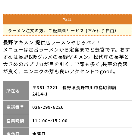
特典
ラーメン注文の方、ご飯無料サービス (おかわり自由）
長野ヤキメン 提供店ラーメンやじろべえ！
メニューは定番ラーメンから定食までと豊富です。おす
すめは長野B級グルメの長野ヤキメン。松代産の長芋と
大きめのパプリカが目を引く。野菜も多く,長芋の食感
が良く、ニンニクの芽も良いアクセントでgood。
〒381-2221 長野県長野市川中島町御厨
所在地
2414-1
電話番号
026-299-6226
営業時間
11：00～15：00
定休日
水曜日