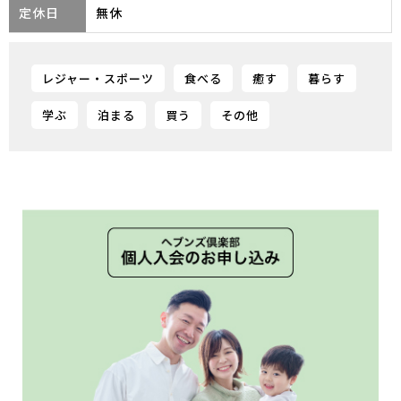
定休日
無休
レジャー・スポーツ
食べる
癒す
暮らす
学ぶ
泊まる
買う
その他