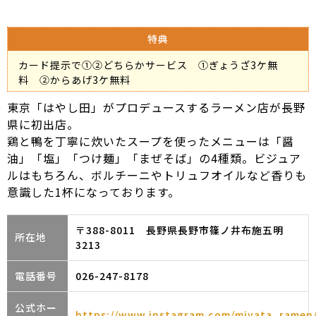
特典
カード提示で①②どちらかサービス ①ぎょうざ3ケ無
料 ②からあげ3ケ無料
東京「はやし田」がプロデュースするラーメン店が長野
県に初出店。
鶏と鴨を丁寧に炊いたスープを使ったメニューは「醤
油」「塩」「つけ麺」「まぜそば」の4種類。ビジュア
ルはもちろん、ボルチーニやトリュフオイルなど香りも
意識した1杯になっております。
〒388-8011 長野県長野市篠ノ井布施五明
所在地
3213
電話番号
026-247-8178
公式ホー
https://www.instagram.com/miyata_ramen