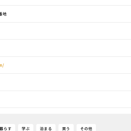
番地
m/
暮らす
学ぶ
泊まる
買う
その他