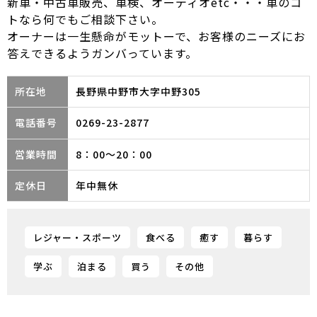
新車・中古車販売、車検、オーディオetc・・・車のコ
トなら何でもご相談下さい。
オーナーは一生懸命がモットーで、お客様のニーズにお
答えできるようガンバっています。
所在地
長野県中野市大字中野305
電話番号
0269-23-2877
営業時間
8：00～20：00
定休日
年中無休
レジャー・スポーツ
食べる
癒す
暮らす
学ぶ
泊まる
買う
その他